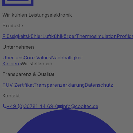
Wir kühlen Leistungselektronik
Produkte
Flüssigkeitskühler
Luftkühlkörper
Thermosimulation
Profil
Unternehmen
Über uns
Core Values
Nachhaltigkeit
Karriere
Wir stellen ein
Transparenz & Qualität
TÜV Zertifikat
Transparenzerklärung
Datenschutz
Kontakt
+49 (0)36781 44 69-0
info@cooltec.de