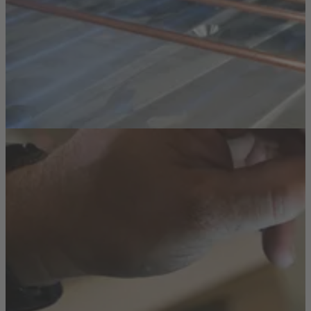
Pressen
Erfahre, wie moderne Presstechnologien besonders
leistungsfähige Kühlkörper für Elektronik und
Flüssigkeitskühlung ermöglichen – präzise, effizient und
anwendungsoptimiert.
Weiterlesen
Technologien
Löten
Erfahre, wie moderne Lötverfahren perfekte