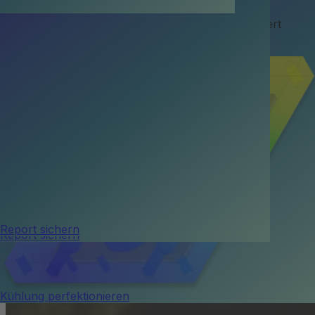
Branchen
Deine Kühlung, digital simuliert und maßgeschneidert
optimiert.
Wissen
Unternehmen
Kontakt aufnehmen
Report sichern
Report sichern
Report sichern
Kühlung perfektionieren