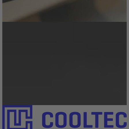
Verbindungen schaffen – für höchste Dichtheit,
Wärmeleitfähigkeit und langlebige Kühlstrukturen.
Weiterlesen
Technologien
Kleben
Entdecke die Vorteile moderner Klebetechnologien als
flexible Alternative zu klassischen Fügeverfahren –
leicht, präzise und effizient.
Weiterlesen