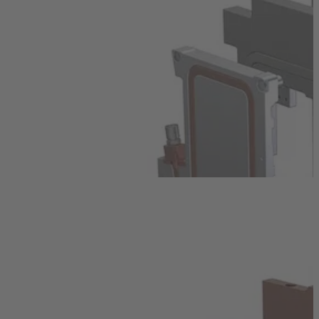
Produkte
Einseitig eingepresste Rohre
Einseitg eingepresste Kupfer‑, Aluminium‑, oder
Edelstahlrohre für hohe Verlustleistungen. (...)
Weiterlesen