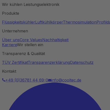
Wir kühlen Leistungselektronik
Produkte
Flüssigkeitskühler
Luftkühlkörper
Thermosimulation
Profil
Unternehmen
Über uns
Core Values
Nachhaltigkeit
Karriere
Wir stellen ein
Transparenz & Qualität
TÜV Zertifikat
Transparenzerklärung
Datenschutz
Kontakt
+49 (0)36781 44 69-0
info@cooltec.de