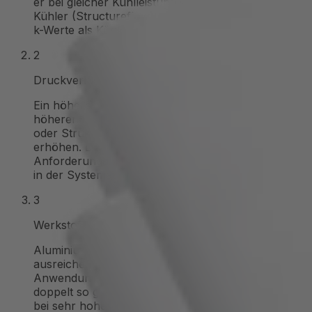
er bei gleicher Kühlleistung sein. Innenstrukturierte
Kühler (Structureflow) erreichen deutlich höhere
k-Werte als Kühler mit eingepressten Rohren.
2
Druckverlust im Kühlkreislauf
Ein höherer k-Wert geht in der Regel mit einem
höheren Druckverlust einher, da engere Kanäle
oder Strukturen den Strömungswiderstand
erhöhen. Der Druckverlust bestimmt die
Anforderungen an Pumpe und Leitungen. Er muss
in der Systemauslegung berücksichtigt werden.
3
Werkstoffwahl: Aluminium, Kupfer oder Edelstahl
Aluminium ist leicht, gut bearbeitbar und
ausreichend wärmeleitfähig für die meisten
Anwendungen. Kupfer überträgt Wärme fast
doppelt so gut, ist aber schwerer und teurer, ideal
bei sehr hohen Leistungsdichten. Edelstahl bietet