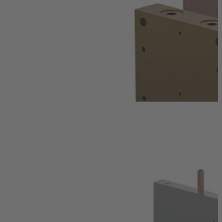
Produkte
Innenstrukturierte Kühlplatten
Flüssigkeitskühlkörper mit gefrästen oder eingesetzten
Kanal- oder Pinstrukturen. (...)
Weiterlesen