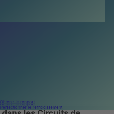
Secteurs
Votre refroidissement, simulé numériquement et optimisé
Aller au sélecteur de profils
sur mesure.
Savoir
Entreprise
Contactez-nous
Obtenir le rapport
Accueil
Blog
Tours de Refroidissement dans les Circuits de
Refroidissement
Tours de Refroidissement
Obtenir le rapport
Obtenir le rapport
Perfectionner le refroidissement
dans les Circuits de