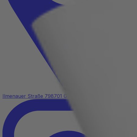
Ilmenauer Straße 7
98701 Großbreitenbach