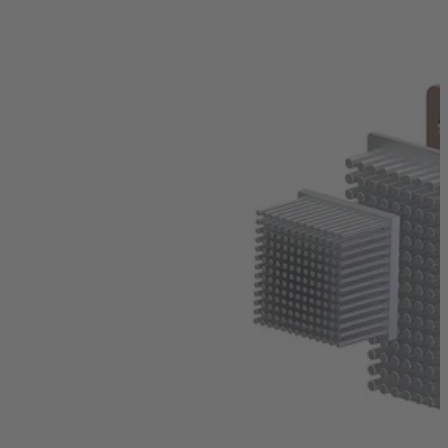
Dissipateur de Chaleur à Air
Dissipateurs de Chaleur Extrudés à Ailettes
Ailettes carrées, rectangulaires ou rondes Pin-Fin et
High-Fin ou Cross-Cut en aluminium ou en cuivre pour
les petits espaces. (...)
En savoir plus