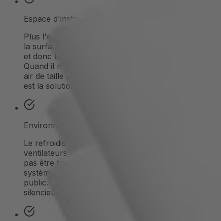
Espace d'installation limité
Plus l'espace d'installation disponible est petit, plus
la surface de refroidissement possible est réduite,
et donc la capacité de refroidissement maximale.
Quand il n'y a pas de place pour un refroidisseur à
air de taille adéquate, le refroidissement par liquide
est la solution plus compacte.
Environnements sensibles au bruit
Le refroidissement actif par air avec des
ventilateurs génère du bruit qui ne peut souvent
pas être toléré dans les technologies médicales, les
systèmes de laboratoire ou les produits grand
public. Les refroidisseurs liquides fonctionnent
silencieusement.