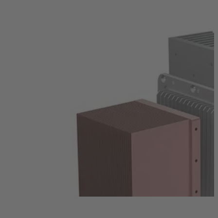
Dissipateur de Chaleur à Air
Dissipateurs de Chaleur à Ailettes Collées
Découvrez comment les dissipateurs à ailettes
assemblées répondent aux exigences de performance
extrêmes – avec une surface maximale et un
encombrement minimal.
En savoir plus