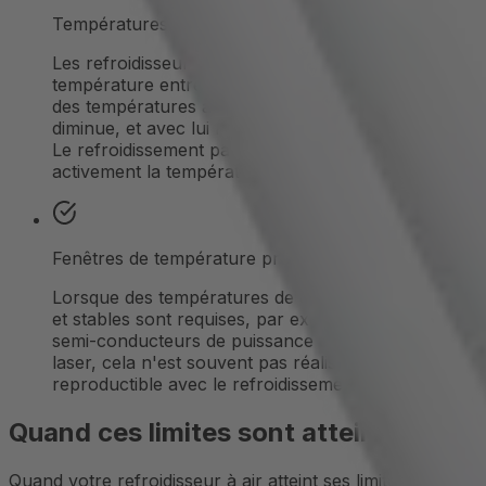
Températures ambiantes élevées
Les refroidisseurs à air dépendent du delta de
température entre le composant et l'air ambiant. À
des températures ambiantes élevées, ce delta
diminue, et avec lui la capacité de refroidissement.
Le refroidissement par liquide peut contrôler
activement la température du fluide.
Fenêtres de température précises
Lorsque des températures de composants exactes
et stables sont requises, par exemple avec des
semi-conducteurs de puissance ou des systèmes
laser, cela n'est souvent pas réalisable de manière
reproductible avec le refroidissement par air.
Quand ces limites sont atteintes
Quand votre refroidisseur à air atteint ses limites, il est