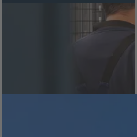
Tout ce qu’il faut savoir sur nous
Derrière COOLTEC se trouvent de vraies personnes, un
véritable esprit d’équipe et beaucoup d’innovation.
Découvrez-en plus sur notre entreprise et notre
histoire.
En savoir plus