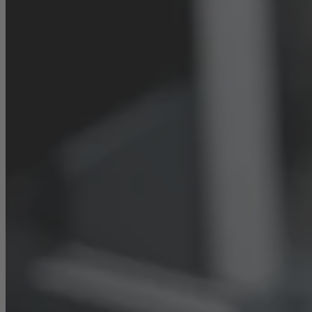
Nous Refroidissons l'Électronique
Produits
Refroidisseur Liquide
Dissipateur de Chaleur à
Air
Simulation Thermique
Base de Données de Profils
Entreprise
À Propos de Nous
Valeurs fondamentales
Durabilité
Carrière
Nous recrutons