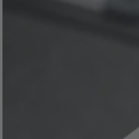
Transparence et qualité
Certificat TÜV
Déclaration de Transparence
Politique de
Confidentialité
Contact
+49 (0)36781 44 69-0
info@cooltec.de