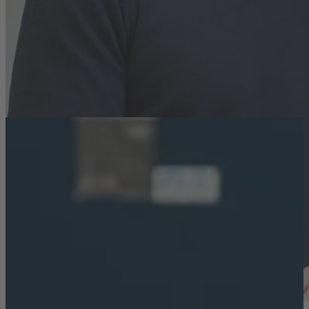
Nous ne recrutons pas des personnes parfaites, mais
des personnes qui partagent nos Core Values et veulent
faire bouger les choses avec nous – de la première idée
à la solution finale.
Jonas Redecker
Head of People- & Organizational Development
Durabilité chez COOLTEC
Nous développons une technologie qui va plus loin –
pour nos clients et pour l’environnement. Chaque
solution démontre que l’innovation et la durabilité
peuvent aller de pair.
En savoir plus