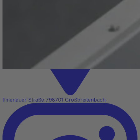
Ilmenauer Straße 7
98701 Großbreitenbach